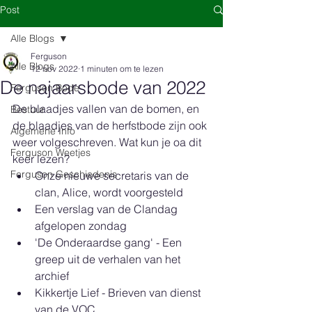
Post
Alle Blogs
Ferguson
Alle Blogs
12 nov 2022
1 minuten om te lezen
De najaarsbode van 2022
Ferguson Bode
De blaadjes vallen van de bomen, en 
Bestuur
de blaadjes van de herfstbode zijn ook 
Algemene Info
weer volgeschreven. Wat kun je oa dit 
Ferguson Weetjes
keer lezen?
Ferguson Geschiedenis
Onze nieuwe secretaris van de 
clan, Alice, wordt voorgesteld
Een verslag van de Clandag 
afgelopen zondag
'De Onderaardse gang' - Een 
greep uit de verhalen van het 
archief
Kikkertje Lief - Brieven van dienst 
van de VOC