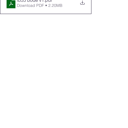
Download PDF • 2.20MB
Krijg je de bode nog niet 
thuisgestuurd? Neem direct contact op 
met de clan, en zorg dat je er geen 1 
meer mist!
Ferguson Bode
Alles weergeven
Recente blogposts