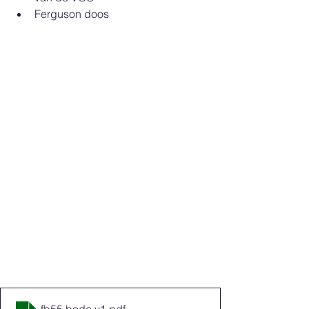
Ferguson doos
fb55 bode v1
.pdf