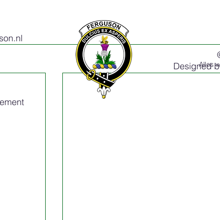
on.nl
Alles 
Designed 
tement