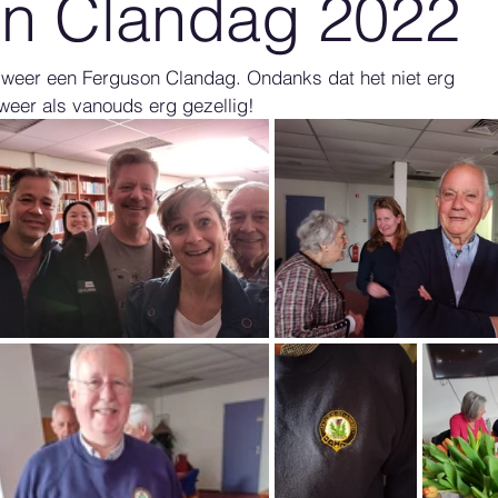
n Clandag 2022
k weer een Ferguson Clandag. Ondanks dat het niet erg 
weer als vanouds erg gezellig!