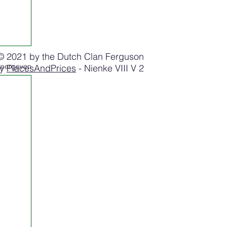
© 2021 by the Dutch Clan Ferguson
weergeven
by
PlacesAndPrices
- Nienke VIII V 2