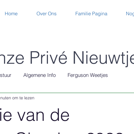
Home
Over Ons
Familie Pagina
Nog
ze Privé Nieuwtj
stuur
Algemene Info
Ferguson Weetjes
inuten om te lezen
ie van de